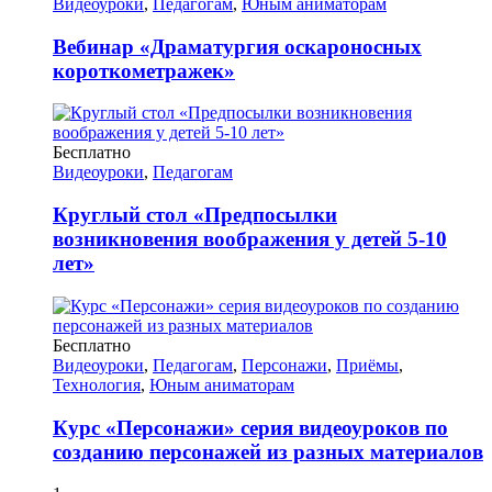
Видеоуроки
,
Педагогам
,
Юным аниматорам
Вебинар «Драматургия оскароносных
короткометражек»
Бесплатно
Видеоуроки
,
Педагогам
Круглый стол «Предпосылки
возникновения воображения у детей 5-10
лет»
Бесплатно
Видеоуроки
,
Педагогам
,
Персонажи
,
Приёмы
,
Технология
,
Юным аниматорам
Курс «Персонажи» серия видеоуроков по
созданию персонажей из разных материалов