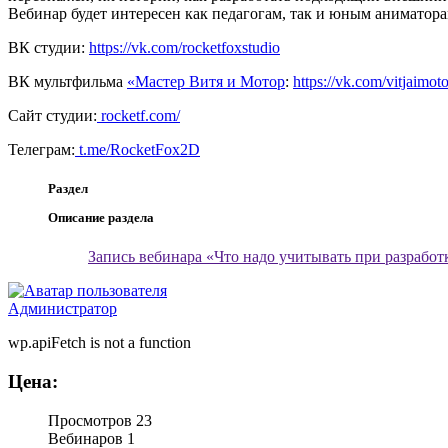
Вебинар будет интересен как педагогам, так и юным аниматора
ВК студии:
https://vk.com/rocketfoxstudio
ВК мультфильма
«Мастер Витя и Мотор
:
https://vk.com/vitjaimoto
Сайт студии:
rocketf.com/
Телеграм:
t.me/RocketFox2D
Раздел
Описание раздела
Запись вебинара «Что надо учитывать при разработ
Администратор
wp.apiFetch is not a function
Цена:
Просмотров
23
Вебинаров
1