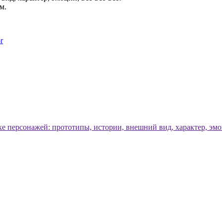
м.
r
ке персонажей: прототипы, истории, внешний вид, характер, эм