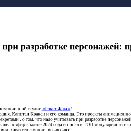
 при разработке персонажей: 
анимационной студии
«Рокет Фокс»
!
шия, Капитан Кракен и его команда. Это проекты анимационной
кретами , о том, что надо учитывать при разработке персонажей
вышел в эфир в конце 2024 года и попал в ТОП популярности на 
ид, характер, эмоции, все-все-все!