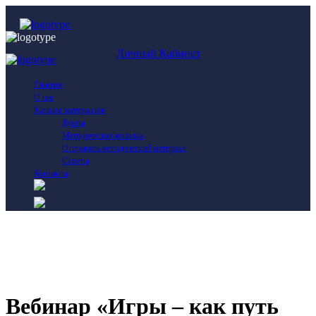
Личный Кабинет
Главная
О нас
Каталог материалов
Курсы
Методическая копилка
Отправить методический материал
Советы
Контакты
Вебинар «Игры – как путь