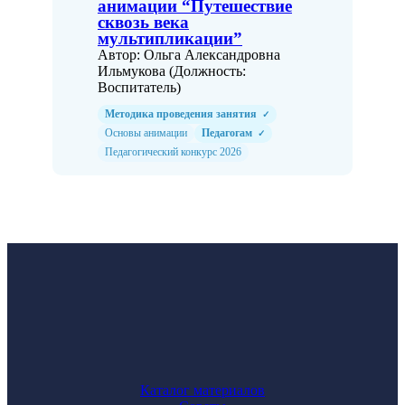
анимации “Путешествие
сквозь века
мультипликации”
Автор: Ольга Александровна
Ильмукова (Должность:
Воспитатель)
Методика проведения занятия
✓
Основы анимации
Педагогам
✓
Педагогический конкурс 2026
Каталог материалов