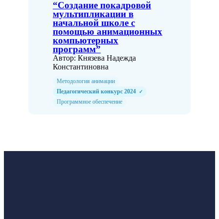
“Создание покадровой
мультипликации в
начальной школе с
помощью анимационных
компьютерных
программ”
Автор: Князева Надежда
Константиновна
Методология анимации
Педагогический конкурс 2024
✓
Программное обеспечение