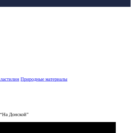
ластилин
Природные материалы
 “На Донской”