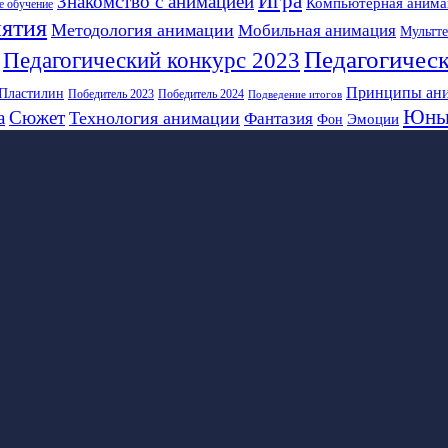
Игра
Знакомство с анимацией
Компьютерная анима
е обучение
нятия
Методология анимации
Мобильная анимация
Мультт
Педагогическ
Педагогический конкурс 2023
Принципы ан
Пластилин
Победитель 2023
Победитель 2024
Подведение итогов
Юны
а
Сюжет
Технология анимации
Фантазия
Эмоции
Фон