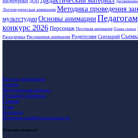
Дидактический материал
Видеоуроки
ДОП
Дистанционно
Методика проведения за
Логопедическая анимация
Педагогам
Основы анимации
мультстудии
конкурс 2026
Персонаж
Песочная анимация
Планы съемок
Съемк
Родителям
Сценарий
Рисованная анимация
Раскадровка
Каталог материалов
Советы
Методическая копилка
Отправить материал
Главная
О нас
Контакты
Политика конфиденциальности
Остались вопросы?