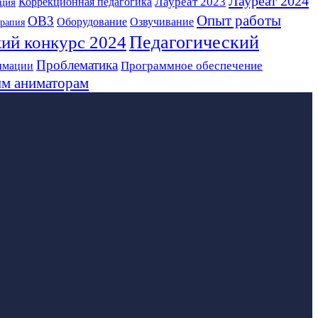
Лауреат 2024
Лауреат 2023
Коррекционная педагогика
ция
Опыт работы
ОВЗ
Оборудование
Озвучивание
ерапия
Педагогический
ий конкурс 2024
Проблематика
Программное обеспечение
имации
м аниматорам