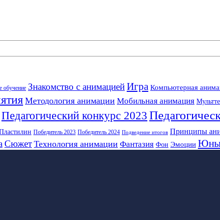
Игра
Знакомство с анимацией
Компьютерная анима
е обучение
нятия
Методология анимации
Мобильная анимация
Мультт
Педагогическ
Педагогический конкурс 2023
Принципы ан
Пластилин
Победитель 2023
Победитель 2024
Подведение итогов
Юны
а
Сюжет
Технология анимации
Фантазия
Эмоции
Фон