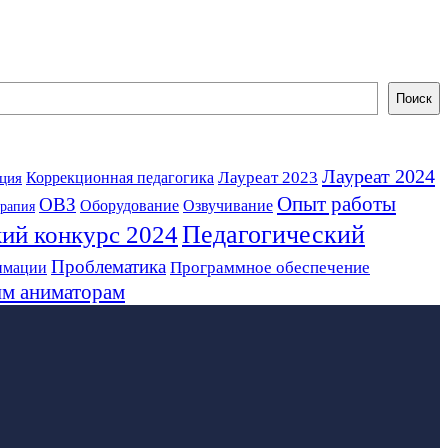
Поиск
Лауреат 2024
Лауреат 2023
Коррекционная педагогика
ция
Опыт работы
ОВЗ
Оборудование
Озвучивание
ерапия
Педагогический
ий конкурс 2024
Проблематика
Программное обеспечение
имации
м аниматорам