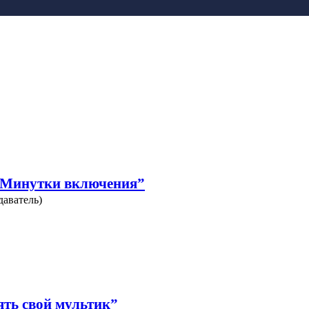
т.Минутки включения”
даватель)
ять свой мультик”