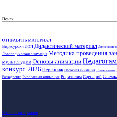
Поиск
ОТПРАВИТЬ МАТЕРИАЛ
Дидактический материал
Видеоуроки
ДОП
Дистанционно
Методика проведения за
Логопедическая анимация
Педагогам
Основы анимации
мультстудии
конкурс 2026
Персонаж
Песочная анимация
Планы съемок
Съемк
Родителям
Сценарий
Рисованная анимация
Раскадровка
Каталог материалов