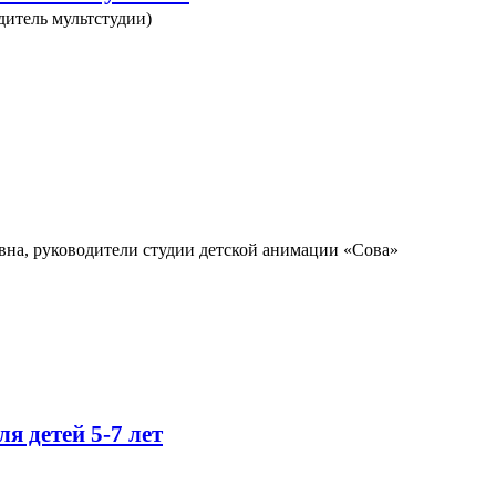
итель мультстудии)
вна, руководители студии детской анимации «Сова»
 детей 5-7 лет